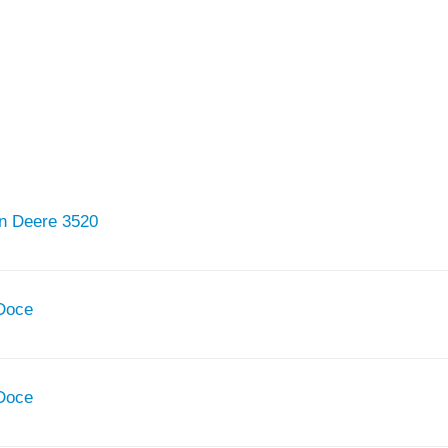
n Deere 3520
 Doce
 Doce