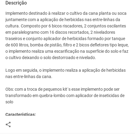
Descrição
Implemento destinado à realizar o cultivo da cana planta ou soca
juntamente com a aplicação de herbicidas nas entre-linhas da
cultura. Composto por 6 bicos riscadores, 2 conjuntos oscilantes
em paralelogramo com 16 discos recortados, 2 niveladores
traseiros e conjunto aplicador de herbicidas formado por tanque
de 600 litros, bomba de pistão, filtro e 2 bicos defletores tipo leque,
o implemento realiza uma escarificação na superfície do solo e faz
o cultivo deixando o solo destorroado e nivelado.
Logo em seguida, o implemento realiza a aplicação de herbicidas
nas entre-linhas da cana.
Obs: com a troca de pequenos kit´s esse implemento pode ser
transformado em quebra-lombo com aplicador de inseticidas de
solo
Características:
6 bicos riscadores dispostos em 2 conjuntos na forma de kit"s, que
são parafusados na BPF do Cultivador São Francisco.
2 conjuntos oscilantes em paralelogramo compostos por 16