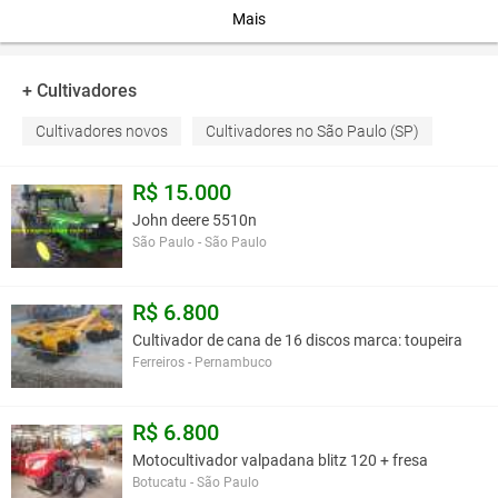
discos recortados de 18” distribuídos em 8 seções com mancais de
Mais
banho à óleo.
Mancais de banho à óleo.
2 niveladores traseiros.
+ Cultivadores
Tanque de polietileno com capacidade para 600 litros com visor de
Cultivadores novos
Cultivadores no São Paulo (SP)
nível.
Bomba de pistão.
2 bicos defletores tipo leque para pulverização do herbicida.
R$ 15.000
Reservatório com capacidade para 17 litros de água limpa, não
John deere 5510n
potável.
São Paulo - São Paulo
Potência mínima sugerida:
120 hp.
R$ 6.800
Código:
1.10.02.03.02.001
Cultivador de cana de 16 discos marca: toupeira
Ferreiros - Pernambuco
Você assume toda a responsabilidade pela cotação deste item. Você acha que
este anúncio é contra a política de Agroads?
Informar aqui
R$ 6.800
Motocultivador valpadana blitz 120 + fresa
Botucatu - São Paulo