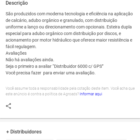
Descrição
São produzidos com moderna tecnologia e eficiência na aplicação
de calcário, adubo orgânico e granulado, com distribuição
uniforme a lanço ou direcionamento com opcionais. Esteira dupla
especial para adubo orgânico com distribuição por discos, e
acionamento por motor hidráulico que oferece maior resistência e
fácil regulagem.
Avaliações
Não há avaliações ainda.
Seja o primeiro a avaliar “Distribuidor 6000 c/ GPS”
Você precisa fazer para enviar uma avaliação.
Você assume toda a responsabilidade pela cotação deste item. Você acha que
este anúncio é contra a política de Agroads?
Informar aqui
+ Distribuidores