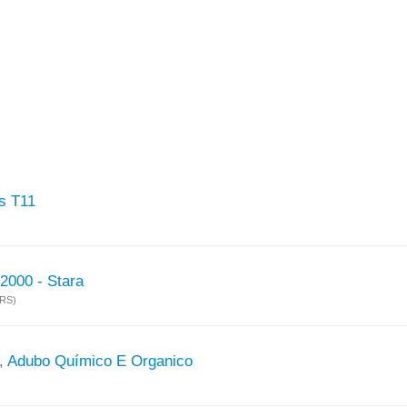
s T11
2000 - Stara
(RS)
io, Adubo Químico E Organico