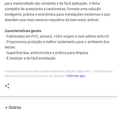
para maternidade são versáteis e de fácil aplicação. A linha
completa de acessórios e cantoneiras, fornece uma solução
inteligente, prática e econômica para instalações modernas e que
atendem aos mais severos requisitos de bem-estar animal.
Características gerais
- Fabricadas em PVC, atóxico, 100% virgem e com aditivo anti-UV
- Proporciona proteção e melhor isolamento para o ambiente dos
leitões
- Superfície lisa, anticorrosiva e prática para limpeza
- É modular e de fácil instalação
Você assume toda a responsabilidade pela cotação deste item. Você acha que
este anúncio é contra a política de Agroads?
Informar aqui
+ Outros