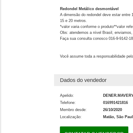
Redondel Metálico desmontável
A dimensão do redondel deve estar entre 
15 e 20 metros.
*valor varia conforme o produto**valor ref
Obs: atendemos a nível Brasil, enviamos, 
Faça sua consulta conosco 016-9-9142-1
Você assume toda a responsabilidade pela
Dados do vendedor
Apelido:
DENER.MAVER
Telefone:
016991421816
Membro desde:
26/10/2020
Localização:
Matão, São Pau