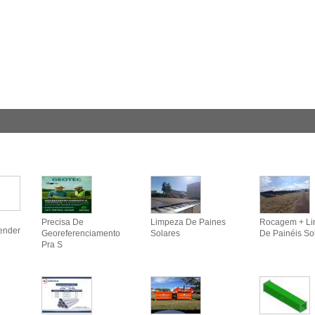
Precisa De
Limpeza De Paines
Rocagem + L
ender
Georeferenciamento
Solares
De Painéis So
Pra S