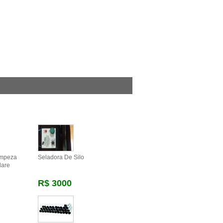
impeza
Seladora De Silo
lare
R$ 3000