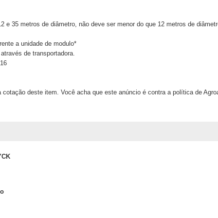
12 e 35 metros de diâmetro, não deve ser menor do que 12 metros de diâmet
erente a unidade de modulo*
através de transportadora.
816
 cotação deste item. Você acha que este anúncio é contra a política de Agr
YCK
lo