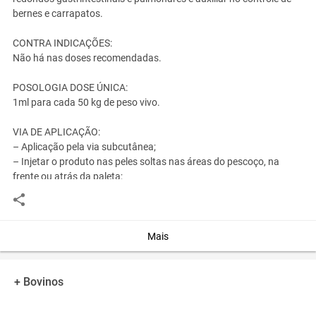
bernes e carrapatos.
CONTRA INDICAÇÕES:
Não há nas doses recomendadas.
POSOLOGIA DOSE ÚNICA:
1ml para cada 50 kg de peso vivo.
VIA DE APLICAÇÃO:
– Aplicação pela via subcutânea;
– Injetar o produto nas peles soltas nas áreas do pescoço, na
frente ou atrás da paleta;
– Recomenda-se utilizar agulhas de calibre x comprimento: 15 x 15
ou 15 x 18.
RECOMENDAÇÃO:
Mais
– Não administrar o produto a animais com febre, estressados ou
severamente debilitados;
– Não comer, beber ou fumar durante o manuseio do produto;
+ Bovinos
– O descarte da embalagem do produto deve seguir as normas de
descarte de embalagens de medicamentos, não devendo ser