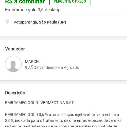
R$ a combinar
PERGUNTE O PREÇO
Embramec gold 3,6 desktop.
Votuporanga,
São Paulo (SP)
Vendedor
MARCEL
9 AÑOS vendendo em Agroads
Descrição
EMBRAMEC GOLD, IVERMECTINA 3.6%
EMBRAMEC GOLD 3,6 % é uma solução injetável de ivermectina a
3,6%, indicada para o tratamento de diferentes espécies de vermes
redondos gastrintestinais e pulmonares e auxiliar no controle de