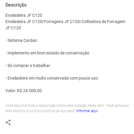
Descrição
Ensiladeira JF C120
Ensiladeira JF C120/Forrageira JF C120/Colhedora de Forragem
JF C120
- Sistema Cardan
- Implemento em bom estado de conservação
- Só comprar e trabalhar
- Ensiladeira em muito conservada com pouco uso
Valor: R$ 24.000,00
Você assume toda a responsabilidade pela cotação deste item. Você acha que
este anúncio é contra a política de Agroads?
Informar aqui