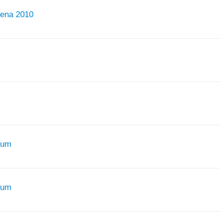
lena 2010
ium
ium