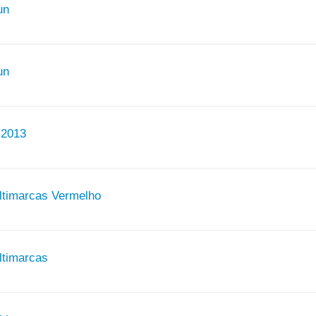
un
un
 2013
ultimarcas Vermelho
ultimarcas