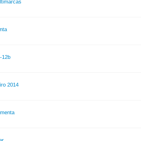
ultimarcas
nta
n-12b
iro 2014
imenta
er