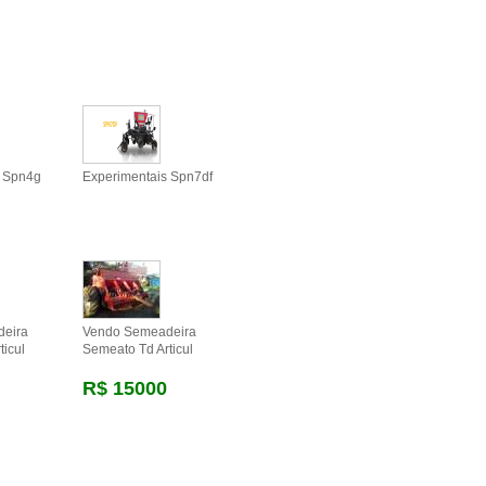
s Spn4g
Experimentais Spn7df
eira
Vendo Semeadeira
ticul
Semeato Td Articul
R$ 15000