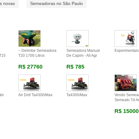
s novas
Semeadoras no São Paulo
– Delimbe Semeadora
Semeadora Manual
Experimentai
T15
T20 1700 Litros
De Capim - All Agr
R$ 27760
R$ 785
mbi
Air Drill Ta4300/max
Ta4300/max
Vendo Semead
Semeato Td Ar
R$ 15000