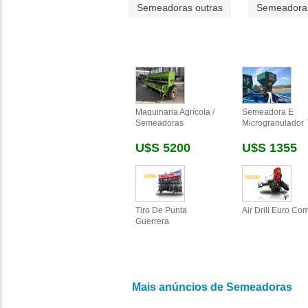
Semeadoras outras
Semeadora
Maquinaria Agrícola /
Semeadora E
Semeadoras
Microgranulador 
U$s 5200
U$s 1355
Tiro De Punta
Air Drill Euro Co
Guerrera
Mais anúncios de Semeadoras