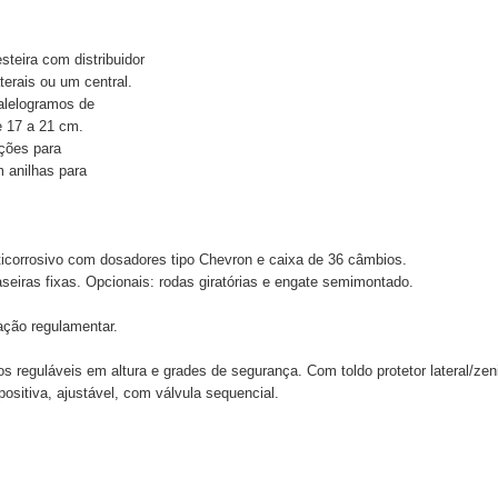
teira com distribuidor
terais ou um central.
alelogramos de
e 17 a 21 cm.
nções para
 anilhas para
nticorrosivo com dosadores tipo Chevron e caixa de 36 câmbios.
aseiras fixas. Opcionais: rodas giratórias e engate semimontado.
ação regulamentar.
 reguláveis em altura e grades de segurança. Com toldo protetor lateral/zenit
ositiva, ajustável, com válvula sequencial.