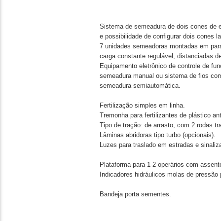
Sistema de semeadura de dois cones de es
e possibilidade de configurar dois cones la
7 unidades semeadoras montadas em par
carga constante regulável, distanciadas d
Equipamento eletrônico de controle de fu
semeadura manual ou sistema de fios com
semeadura semiautomática.
Fertilização simples em linha.
Tremonha para fertilizantes de plástico a
Tipo de tração: de arrasto, com 2 rodas tr
Lâminas abridoras tipo turbo (opcionais).
Luzes para traslado em estradas e sinaliz
Plataforma para 1-2 operários com assentos
Indicadores hidráulicos molas de pressão p
Bandeja porta sementes.