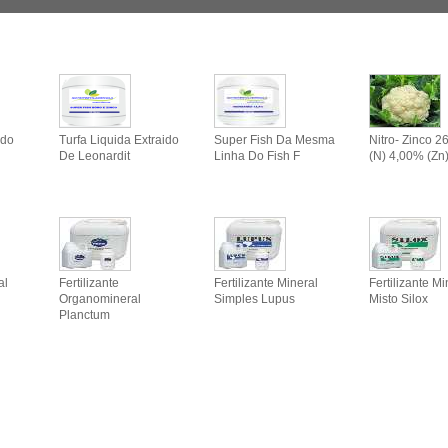
ido
Turfa Liquida Extraido
Super Fish Da Mesma
Nitro- Zinco 
De Leonardit
Linha Do Fish F
(n) 4,00% (zn
al
Fertilizante
Fertilizante Mineral
Fertilizante Mi
Organomineral
Simples Lupus
Misto Silox
Planctum