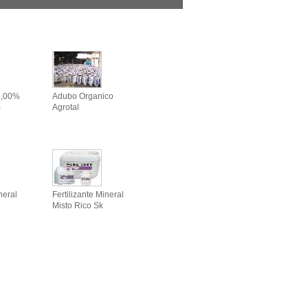
26,00%
Adubo Organico
)
Agrotal
neral
Fertilizante Mineral
Misto Rico Sk