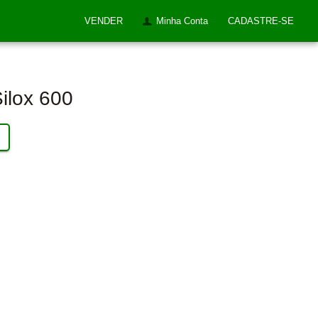
VENDER
Minha Conta
CADASTRE-SE
Silox 600