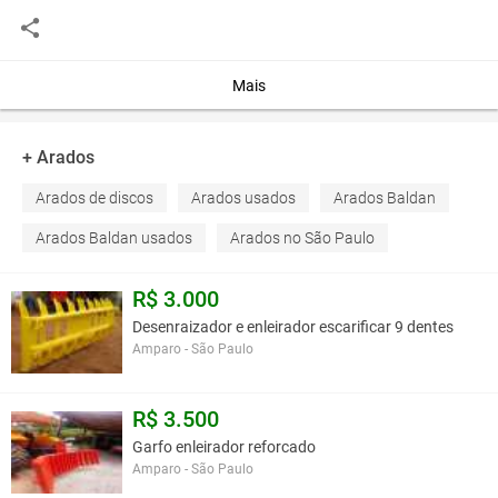
Você assume toda a responsabilidade pela cotação deste item. Você acha que
este anúncio é contra a política de Agroads?
Informar aqui
Mais
+ Arados
Arados de discos
Arados usados
Arados Baldan
Arados Baldan usados
Arados no São Paulo
R$ 3.000
Desenraizador e enleirador escarificar 9 dentes
Amparo - São Paulo
R$ 3.500
Garfo enleirador reforcado
Amparo - São Paulo