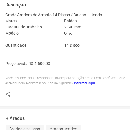
Descrição
Grade Aradora de Arrasto 14 Discos / Baldan – Usada
Marca
Baldan
Largura do Trabalho
2390 mm
Modelo
GTA
Quantidade
14 Disco
Preço avista R$ 4.500,00
Você assume toda a responsabilidade pela cotação deste item. Você acha que
este anúncio é contra a política de Agroads?
Informar aqui
+ Arados
Arados de discos
Arados usados