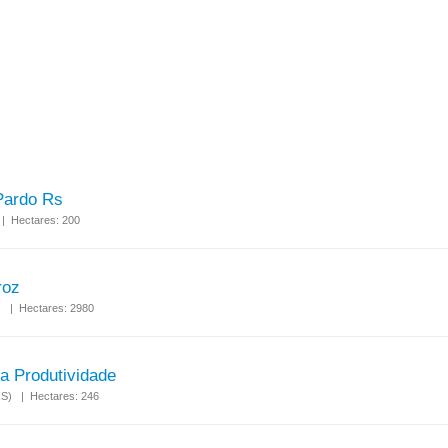
Pardo Rs
 | Hectares: 200
roz
) | Hectares: 2980
a Produtividade
(RS) | Hectares: 246