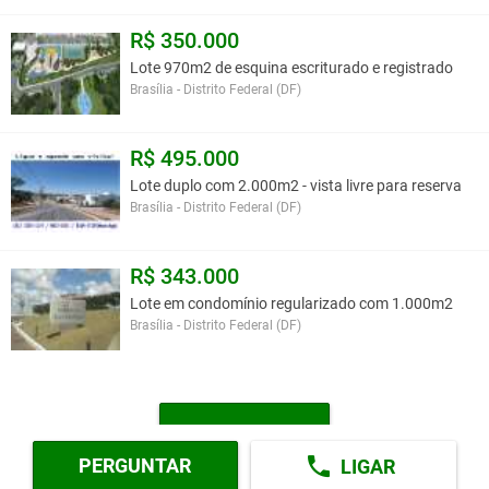
lazer que, assim como as áreas do clube, terão os serviços
R$ 350.000
operados e mantidos pela Associação dos Proprietários e
Moradores.
Lote 970m2 de esquina escriturado e registrado
Brasília - Distrito Federal (DF)
O
Condomínio Reserva Santa Monica
foi planejado e
dimensionado adequadamente, respeitando a legislação
R$ 495.000
urbanística e a legislação ambiental.
Lote duplo com 2.000m2 - vista livre para reserva
Brasília - Distrito Federal (DF)
A apenas 18 km da ponte JK ou 23km da Esplanada dos
Ministérios.
R$ 343.000
Lote em condomínio regularizado com 1.000m2
Brasília - Distrito Federal (DF)
Perto dos condomínios: Alphaville, Dahma, Parque do Mirante,
Monaco, Boulevard Residence, entre outros.
MAIS LOTES
AGENDE UMA VISITA!
PERGUNTAR
LIGAR