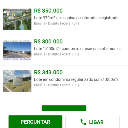
lazer que, assim como as áreas do clube, terão os serviços
R$ 350.000
operados e mantidos pela Associação dos Proprietários e
Moradores.
Lote 970m2 de esquina escriturado e registrado
Brasília - Distrito Federal (DF)
O
Condomínio Reserva Santa Monica
foi planejado e
dimensionado adequadamente, respeitando a legislação
R$ 300.000
urbanística e a legislação ambiental.
Lote 1.000m2 - condomínio reserva santa monica df
Brasília - Distrito Federal (DF)
A apenas 18 km da ponte JK ou 23km da Esplanada dos
Ministérios.
R$ 343.000
Lote em condomínio regularizado com 1.000m2
Brasília - Distrito Federal (DF)
Perto dos condomínios: Alphaville, Dahma, Parque do Mirante,
Monaco, Boulevard Residence, entre outros.
MAIS LOTES
AGENDE UMA VISITA!
PERGUNTAR
LIGAR