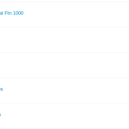
al Ftn 1000
es
s