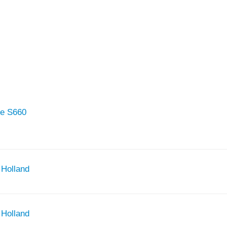
re S660
 Holland
 Holland