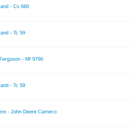
land - Cs 660
land - Tc 59
 Ferguson - Mf 9790
land - Tc 59
eere - John Deere Cameco