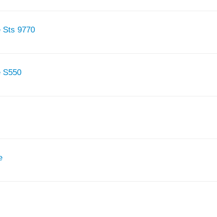
e Sts 9770
e S550
e