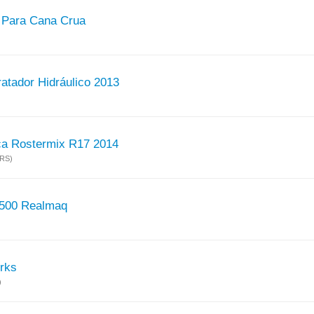
 Para Cana Crua
atador Hidráulico 2013
ica Rostermix R17 2014
(RS)
1500 Realmaq
rks
)