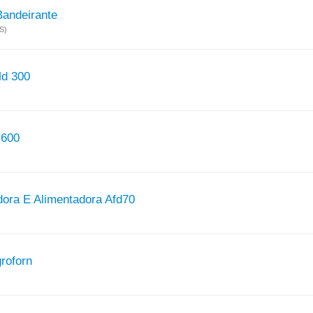
Bandeirante
S)
Md 300
 600
dora E Alimentadora Afd70
roforn