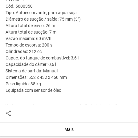
Cód. 5600350
Tipo: Autoescorvante, para água suja
Diâmetro de sucção / saída: 75 mm (3”)
Altura total de envio: 26 m
Altura total de sucção: 7 m
Vazão máxima: 60 m³/h
Tempo de escorva: 200 s
Cilindradas: 212 cc
Capac. do tanque de combustível: 3,6 l
Capacidade do cárter: 0,6 l
Sistema de partida: Manual
Dimensões: 552 x 432 x 460 mm
Peso líquido: 38 kg
Equipada com sensor de óleo
Você assume toda a responsabilidade pela cotação deste item. Você acha que
este anúncio é contra a política de Agroads?
Informar aqui
Mais