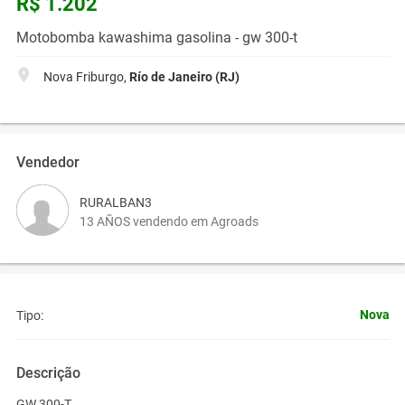
R$ 1.202
Motobomba kawashima gasolina - gw 300-t
Nova Friburgo,
Río de Janeiro (RJ)
Vendedor
RURALBAN3
13 AÑOS vendendo em Agroads
Nova
Tipo:
Descrição
GW 300-T