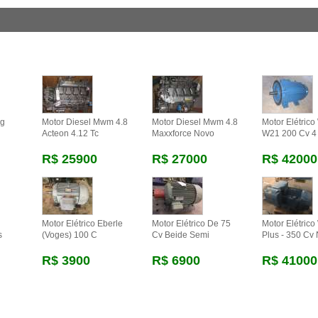
eg
Motor Diesel Mwm 4.8
Motor Diesel Mwm 4.8
Motor Elétric
Acteon 4.12 Tc
Maxxforce Novo
W21 200 Cv 4
R$ 25900
R$ 27000
R$ 42000
Motor Elétrico Eberle
Motor Elétrico De 75
Motor Elétric
s
(voges) 100 C
Cv Beide Semi
Plus - 350 Cv
R$ 3900
R$ 6900
R$ 41000