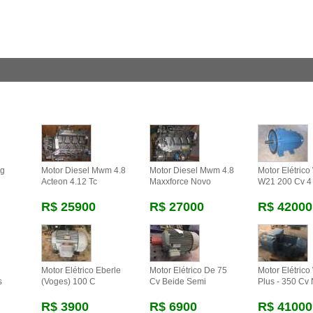
eg
Motor Diesel Mwm 4.8
Motor Diesel Mwm 4.8
Motor Elétric
Acteon 4.12 Tc
Maxxforce Novo
W21 200 Cv 4
R$ 25900
R$ 27000
R$ 42000
Motor Elétrico Eberle
Motor Elétrico De 75
Motor Elétric
s
(voges) 100 C
Cv Beide Semi
Plus - 350 Cv
R$ 3900
R$ 6900
R$ 41000