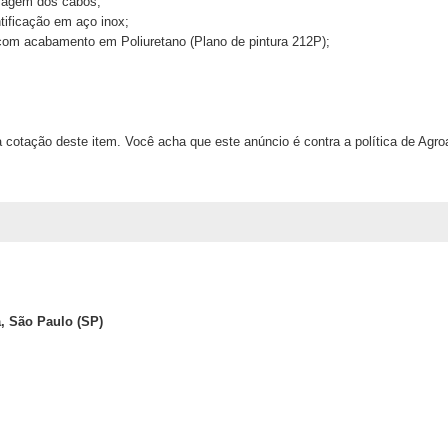
sagem dos cabos;
ntificação em aço inox;
a com acabamento em Poliuretano (Plano de pintura 212P);
 cotação deste item. Você acha que este anúncio é contra a política de Agr
, São Paulo (SP)