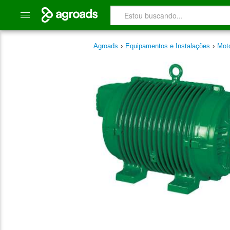
Agroads
›
Equipamentos e Instalações
›
Mot