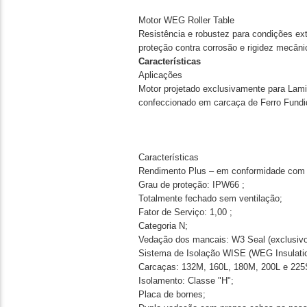
Motor WEG Roller Table
Resistência e robustez para condições ex
proteção contra corrosão e rigidez mecâni
Características
Aplicações
Motor projetado exclusivamente para Lami
confeccionado em carcaça de Ferro Fundid
Características
Rendimento Plus – em conformidade com a 
Grau de proteção: IPW66 ;
Totalmente fechado sem ventilação;
Fator de Serviço: 1,00 ;
Categoria N;
Vedação dos mancais: W3 Seal (exclusiv
Sistema de Isolação WISE (WEG Insulatio
Carcaças: 132M, 160L, 180M, 200L e 225S
Isolamento: Classe "H";
Placa de bornes;