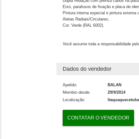
Dupla vedação com prensa cabos na pas
Eixo, parafusos de fixação e placa de ide
Pintura interna especial e pintura extern
Aletas Radiais/Circulares;
Cor: Verde (RAL 6002).
Você assume toda a responsabilidade pela
Dados do vendedor
Apelido:
BALAN
Membro desde:
29/9/2014
Localização:
Itaquaquecetuba
CONTATAR O VENDEDOR