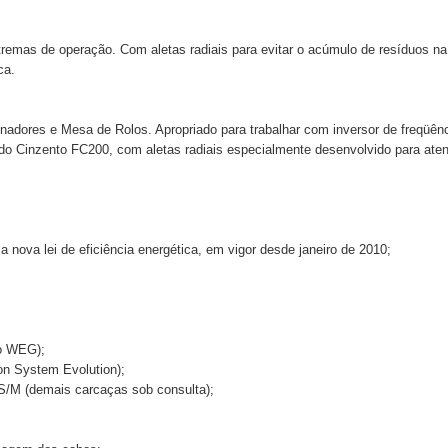
tremas de operação. Com aletas radiais para evitar o acúmulo de resíduos 
ca.
nadores e Mesa de Rolos. Apropriado para trabalhar com inversor de freqüên
o Cinzento FC200, com aletas radiais especialmente desenvolvido para atend
nova lei de eficiência energética, em vigor desde janeiro de 2010;
o WEG);
n System Evolution);
/M (demais carcaças sob consulta);