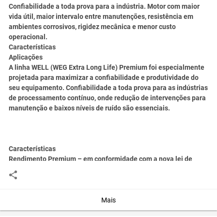
Confiabilidade a toda prova para a indústria. Motor com maior
vida útil, maior intervalo entre manutenções, resistência em
ambientes corrosivos, rigidez mecânica e menor custo
operacional.
Características
Aplicações
A linha WELL (WEG Extra Long Life) Premium foi especialmente
projetada para maximizar a confiabilidade e produtividade do
seu equipamento. Confiabilidade a toda prova para as indústrias
de processamento contínuo, onde redução de intervenções para
manutenção e baixos níveis de ruído são essenciais.
Características
Rendimento Premium – em conformidade com a nova lei de
eficiência energética, em vigor desde janeiro de 2010;
Grau de proteção: IP66W;
Potência: 0,5 a 550 cv;
Carcaças: 90S a 355M/L;
Mais
Polaridade: 2, 4, 6 e 8 pólos;