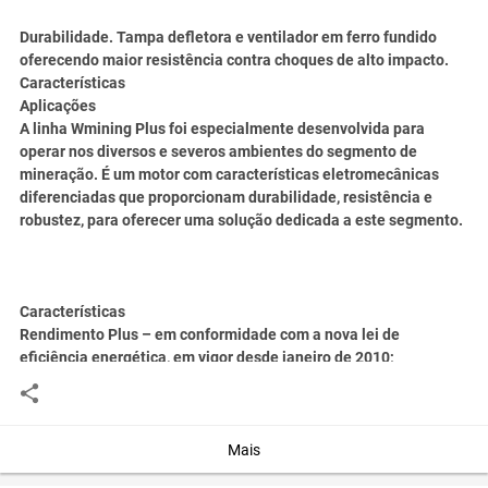
Durabilidade. Tampa defletora e ventilador em ferro fundido
oferecendo maior resistência contra choques de alto impacto.
Características
Aplicações
A linha Wmining Plus foi especialmente desenvolvida para
operar nos diversos e severos ambientes do segmento de
mineração. É um motor com características eletromecânicas
diferenciadas que proporcionam durabilidade, resistência e
robustez, para oferecer uma solução dedicada a este segmento.
Características
Rendimento Plus – em conformidade com a nova lei de
eficiência energética, em vigor desde janeiro de 2010;
Grau de proteção: IP66W;
Potência: 0,5 a 750 cv;
Carcaças: 90S a 355A/B;
Polaridade: 2, 4, 6 e 8 pólos;
Mais
Tensões: 220/380V (90S a 200L), 220/380/440V (225S/M a