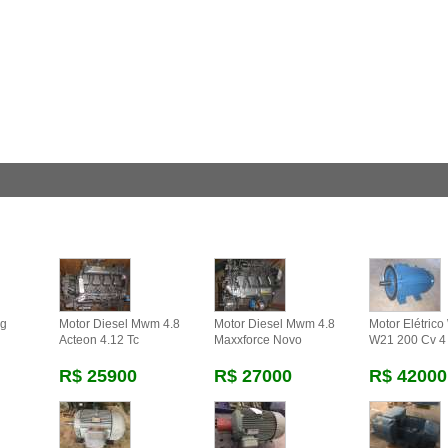
eg
Motor Diesel Mwm 4.8
Motor Diesel Mwm 4.8
Motor Elétric
Acteon 4.12 Tc
Maxxforce Novo
W21 200 Cv 4
R$ 25900
R$ 27000
R$ 42000