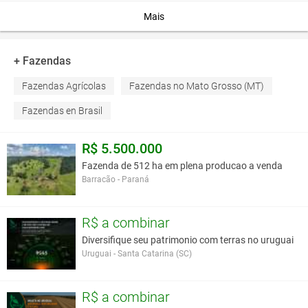
Atividade
Lavoura
Mais
paralela
Detalhes:
+ Fazendas
Faendinha em região produzindo soja, com uns 250ha que
podem ser lavoura
Fazendas Agrícolas
Fazendas no Mato Grosso (MT)
Fazendas en Brasil
Negociação:
R$ 5.500.000
Entrada a negociar e o restante em até 03 pagamentos. Aceita
até 40% do valor em imoveis
Fazenda de 512 ha em plena producao a venda
Você assume toda a responsabilidade pela cotação deste item. Você acha que
Barracão - Paraná
este anúncio é contra a política de Agroads?
Informar aqui
R$ a combinar
Diversifique seu patrimonio com terras no uruguai
Uruguai - Santa Catarina (SC)
R$ a combinar