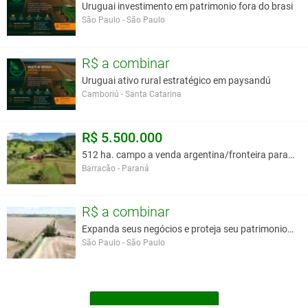
Uruguai investimento em patrimonio fora do brasi
OBS.: HOJE POSSUI EM TORNO DE 25 A 28 MIL CABEÇAS DE
São Paulo - São Paulo
GADO, QUE NEGOCIA SEPARADAMENTE.
NOTA: A PEDIDO FORNECEMOS IMAGENS DA PROPRIEDADE
R$ a combinar
Uruguai ativo rural estratégico em paysandú
Você assume toda a responsabilidade pela cotação deste item. Você acha que
Camboriú - Santa Catarina
este anúncio é contra a política de Agroads?
Informar aqui
R$ 5.500.000
512 ha. campo a venda argentina/fronteira parana.
Barracão - Paraná
R$ a combinar
Expanda seus negócios e proteja seu patrimonio no
São Paulo - São Paulo