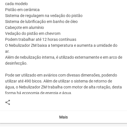
cada modelo
Pistão em cerâmica
Sistema de regulagem na vedação do pistão
Sistema de lubrificação em banho de óleo
Cabeçote em alumínio
Vedação do pistão em chevrom
Podem trabalhar até 12 horas contínuas
O Nebulizador ZM baixa a temperatura e aumenta a umidade do
ar.
Além de nebulização interna, é utilizado externamente e em arco de
desinfecção.
Pode ser utilizado em aviários com divesas dimensões, podendo
utilizar até 490 bicos. Além de utilizar o sistema de retorno de
água, o Nebulizador ZM trabalha com motor de alta rotação, desta
forma há economia de energia e água.
Vazão - Litros/min.
15
Pressão - Libras
600
Potência do Motor (CV)
1,5
RPM Motor
3450
Mais
Correia / Quantidade
3PK750/1