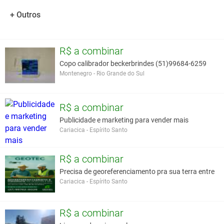
12h de trabalho contínuo
Sim
6 metros de Sucção**
Sim
+ Outros
Economiza Água e Energia
Sim
R$ a combinar
Você assume toda a responsabilidade pela cotação deste item. Você acha que
este anúncio é contra a política de Agroads?
Informar aqui
Copo calibrador beckerbrindes (51)99684-6259
Montenegro - Rio Grande do Sul
R$ a combinar
Publicidade e marketing para vender mais
Cariacica - Espírito Santo
R$ a combinar
Precisa de georeferenciamento pra sua terra entre
Cariacica - Espírito Santo
R$ a combinar