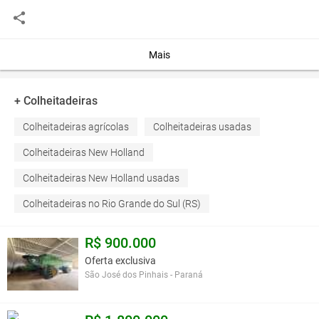
2° PAGAMENTO: R$ 36.200,00 NA SAFRA DE SOJA
DE 2015,
3° PAGAMENTO: R$ 36.200,00 NA SAFRA DE SOJA
DE 2016 OU ATRAVÉS DE FINANCIAMENTO
Mais
BANCÁRIO
+ Colheitadeiras
Você assume toda a responsabilidade pela cotação deste item. Você acha que
este anúncio é contra a política de Agroads?
Informar aqui
Colheitadeiras agrícolas
Colheitadeiras usadas
Colheitadeiras New Holland
Colheitadeiras New Holland usadas
Colheitadeiras no Rio Grande do Sul (RS)
R$ 900.000
Oferta exclusiva
São José dos Pinhais - Paraná