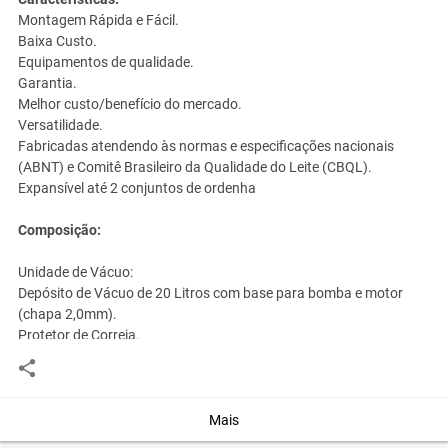
Montagem Rápida e Fácil.
Baixa Custo.
Equipamentos de qualidade.
Garantia.
Melhor custo/benefício do mercado.
Versatilidade.
Fabricadas atendendo às normas e especificações nacionais
(ABNT) e Comitê Brasileiro da Qualidade do Leite (CBQL).
Expansível até 2 conjuntos de ordenha
Composição:
Unidade de Vácuo:
Depósito de Vácuo de 20 Litros
com base para bomba e motor
(chapa 2,0mm).
P
rotetor de Correia.
Bomba de Vácuo 300L.
Lubrificador.
Vacuômetro (63mm).
Silencioso com válvula contra-golpe interna.
Polia 110 A1 - Bomba de Vácuo.
Mais
Polia 90 A1 - do Motor.
Correia A33.