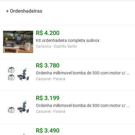
Regulador de Vácuo.
Vacuômetro 63 mm.
+ Ordenhadeiras
Unidade de Ordenha:
Tampa do Tarro inox 304 (anti-espuma).
Pulsador alternado Interpuls.
R$ 4.200
Jogo de Teteiras modelo A.L.1 anel Importado.
Kit ordenhadeira completa sulinox
Jogo Copo de Teteira 1 anel inox tubo (parede 2,0 mm).
Cariacica - Espírito Santo
Coletor de Leite em inox 304 (capacidade de 450cc).
Distribuidor de Vácuo.
Tubo principal do Vácuo.
R$ 3.780
Tubo principal do Leite.
Ordenha milkmovel bomba de 300 com motor c/ 2 conj
Tubo duplo de Pulsação.
Cascavel - Paraná
Você assume toda a responsabilidade pela cotação deste item. Você acha que
este anúncio é contra a política de Agroads?
Informar aqui
R$ 3.199
Ordenha milkmovel bomba de 300 com motor c/ 1 conj
Cascavel - Paraná
R$ 3.490