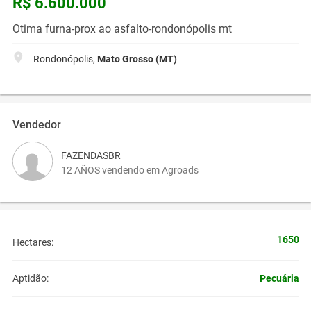
R$ 6.600.000
Otima furna-prox ao asfalto-rondonópolis mt
Rondonópolis,
Mato Grosso (MT)
Vendedor
FAZENDASBR
12 AÑOS vendendo em Agroads
1650
Hectares:
Pecuária
Aptidão: