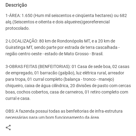
Descrição
1-ÁREA: 1.650 (Hum mil seiscentos e cinqüenta hectares) ou 682
alq.(Seiscentos e oitenta e dois alqueires)georeferencial
protocolado.
2-LOCALIZAÇÃO: 80 km de Rondonópolis MT, e a 20 km de
Guiratinga MT, sendo parte por estrada de terra cascalhada -
região centro oeste - estado de Mato Grosso - Brasil.
3-OBRAS FEITAS (BENFEITORIAS): 01 Casa de sede boa, 02 casas
de empregado, 01 barracão (galpão), luz elétrica rural, arreador
para tropa, 01 curral completo (balança - tronco - manejo)
chiqueiro, caixa de água cilíndrica, 20 divisões de pasto com cercas
boas, cochos cobertos, casa de carneiros, 01 retiro completo com
curral e casa.
OBS: A fazenda possui todas as benfeitorias de infra-estrutura
necessárias para um bom funcionamento da área.