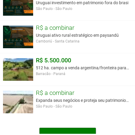
Uruguai investimento em patrimonio fora do brasi
São Paulo - São Paulo
11-CONDIÇÕES: A combinar.
Valor:
R$ 6.600.000,00
Localidade:
Rondonópolis - MT
R$ a combinar
Tipo:
Pecuária
Uruguai ativo rural estratégico em paysandú
Finalidade:
Venda
Camboriú - Santa Catarina
Forma de Pagamento:
A combinar
Tamanho:
1650 Hectares
R$ 5.500.000
Você assume toda a responsabilidade pela cotação deste item. Você acha que
512 ha. campo a venda argentina/fronteira parana.
este anúncio é contra a política de Agroads?
Informar aqui
Barracão - Paraná
R$ a combinar
Expanda seus negócios e proteja seu patrimonio no
São Paulo - São Paulo