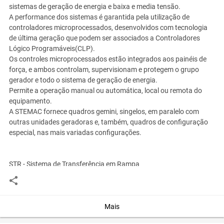
sistemas de geração de energia e baixa e media tensão.
A performance dos sistemas é garantida pela utilização de
controladores microprocessados, desenvolvidos com tecnologia
de última geração que podem ser associados a Controladores
Lógico Programáveis(CLP).
Os controles microprocessados estão integrados aos painéis de
força, e ambos controlam, supervisionam e protegem o grupo
gerador e todo o sistema de geração de energia.
Permite a operação manual ou automática, local ou remota do
equipamento.
A STEMAC fornece quadros gemini, singelos, em paralelo com
outras unidades geradoras e, também, quadros de configuração
especial, nas mais variadas configurações.
STR - Sistema de Transferência em Rampa
O Sistema de Transferência de Carga em Rampa (STR) transfere a
carga da rede da concessionária local para o(s) grupo(s)
gerador(es) e vice-versa, de forma gradual, com ambas as fontes
em paralelismo.
Mais
Esta tecnologia é 100% nacional, desenvolvida pela STEMAC para