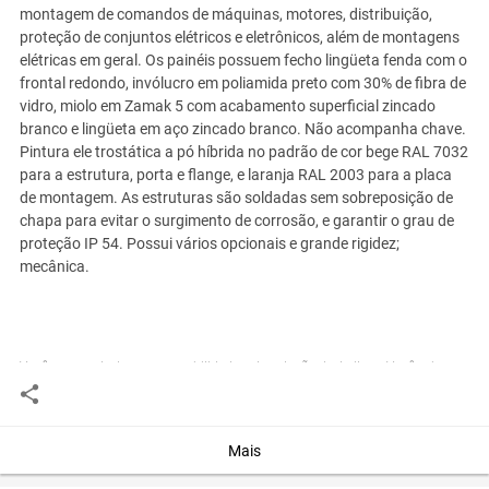
montagem de comandos de máquinas, motores, distribuição,
proteção de conjuntos elétricos e eletrônicos, além de montagens
elétricas em geral. Os painéis possuem fecho lingüeta fenda com o
frontal redondo, invólucro em poliamida preto com 30% de fibra de
vidro, miolo em Zamak 5 com acabamento superficial zincado
branco e lingüeta em aço zincado branco. Não acompanha chave.
Pintura ele trostática a pó híbrida no padrão de cor bege RAL 7032
para a estrutura, porta e flange, e laranja RAL 2003 para a placa
de montagem. As estruturas são soldadas sem sobreposição de
chapa para evitar o surgimento de corrosão, e garantir o grau de
proteção IP 54. Possui vários opcionais e grande rigidez;
mecânica.
Você assume toda a responsabilidade pela cotação deste item. Você acha que
este anúncio é contra a política de Agroads?
Informar aqui
Mais