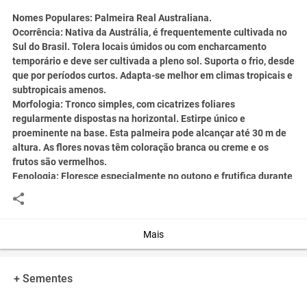
Nomes Populares:
Palmeira Real Australiana.
Ocorrência:
Nativa da Austrália, é frequentemente cultivada no
Sul do Brasil. Tolera locais úmidos ou com encharcamento
temporário e deve ser cultivada a pleno sol. Suporta o frio, desde
que por períodos curtos. Adapta-se melhor em climas tropicais e
subtropicais amenos.
Morfologia:
Tronco simples, com cicatrizes foliares
regularmente dispostas na horizontal. Estirpe único e
proeminente na base. Esta palmeira pode alcançar até 30 m de
altura. As flores novas têm coloração branca ou creme e os
frutos são vermelhos.
Fenologia:
Floresce especialmente no outono e frutifica durante
todo o ano, predominantemente no verão.
Plantio Consorciado:
A Palmeira Real Australiana tolera
consorciação com algumas espécies durante os primeiros meses
após o plantio. A cultura consorciada a palmeira não deve
Mais
competir em nutrientes, insolação e água. Caso isto ocorra,
haverá prejuízo em seu desenvolvimento. O cultivo do milho com
esta palmeira tem mostrado bons resultados.
+ Sementes
Informações Complementares:
Produz o melhor palmito
cultivado em plantações comerciais. Por seu aspecto nobre,