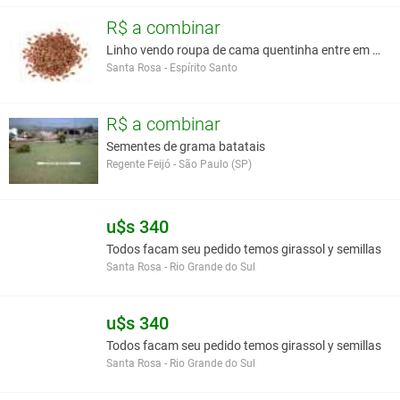
pode ser cultivada, também, em jardins de médio e grande porte.
R$ a combinar
Linho vendo roupa de cama quentinha entre em conta
Você assume toda a responsabilidade pela cotação deste item. Você acha que
Santa Rosa - Espírito Santo
este anúncio é contra a política de Agroads?
Informar aqui
R$ a combinar
Sementes de grama batatais
Regente Feijó - São Paulo (SP)
u$s 340
Todos facam seu pedido temos girassol y semillas
Santa Rosa - Rio Grande do Sul
u$s 340
Todos facam seu pedido temos girassol y semillas
Santa Rosa - Rio Grande do Sul