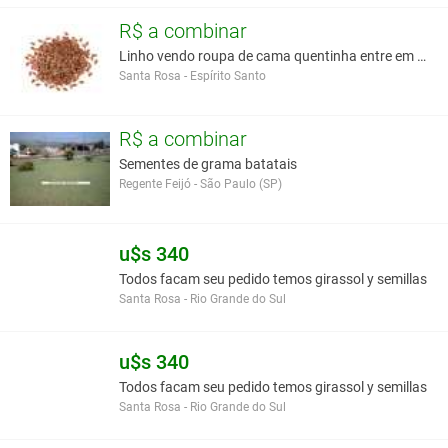
aluviais.
R$ a combinar
Madeira:
Pesada (densidade 0,84 g/cm³), dura, textura média, de
Linho vendo roupa de cama quentinha entre em conta
boa resistência mecânica e bastante durável.
Santa Rosa - Espírito Santo
Você assume toda a responsabilidade pela cotação deste item. Você acha que
este anúncio é contra a política de Agroads?
Informar aqui
R$ a combinar
Sementes de grama batatais
Regente Feijó - São Paulo (SP)
u$s 340
Todos facam seu pedido temos girassol y semillas
Santa Rosa - Rio Grande do Sul
u$s 340
Todos facam seu pedido temos girassol y semillas
Santa Rosa - Rio Grande do Sul