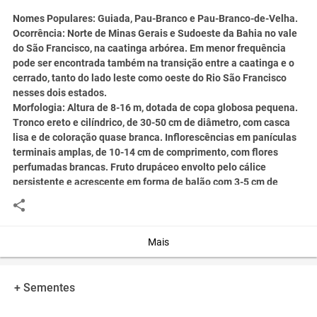
Nomes Populares:
Guiada, Pau-Branco e Pau-Branco-de-Velha.
Ocorrência:
Norte de Minas Gerais e Sudoeste da Bahia no vale
do São Francisco, na caatinga arbórea. Em menor frequência
pode ser encontrada também na transição entre a caatinga e o
cerrado, tanto do lado leste como oeste do Rio São Francisco
nesses dois estados.
Morfologia:
Altura de 8-16 m, dotada de copa globosa pequena.
Tronco ereto e cilíndrico, de 30-50 cm de diâmetro, com casca
lisa e de coloração quase branca. Inflorescências em panículas
terminais amplas, de 10-14 cm de comprimento, com flores
perfumadas brancas. Fruto drupáceo envolto pelo cálice
persistente e acrescente em forma de balão com 3-5 cm de
comprimento.
Fenologia:
Floresce no final do período chuvoso, geralmente
durante os meses de julho-agosto.
Informações Ecológicas:
Planta perenifólia, heliófita, seletiva
Mais
xerófita, secundária, característica e exclusiva da floresta
xeromórfica do médio vale do Rio São Francisco (caatinga
arbórea), onde apresenta distribuição esparsa e descontínua.
+ Sementes
Ocorre preferencialmente em formações primárias e
secundárias de terrenos arenosos férteis situados em várzeas