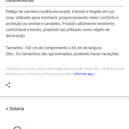
Características
Pelêgo de carneiro/ovelha escovado, tratado e tingido em cor
rosa, utilizado para montaria, proporcionando maior conforto e
proteção ao animal e cavaleiro. Produto altamente resistente,
confortável e bonito, podendo ser utilizado como objeto de
decoração.
Tamanho: 100 cm de comprimento x 65 cm de largura.
Obs.: Os tamanhos são aproximados, podendo haver variações.
Você assume toda a responsabilidade pela cotação deste item. Você acha que
este anúncio é contra a política de Agroads?
Informar aqui
+ Selaria