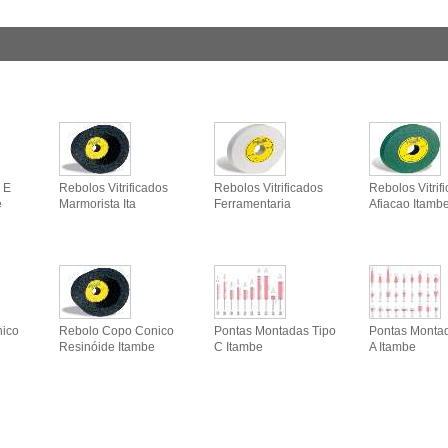
 E
Rebolos Vitrificados
Rebolos Vitrificados
Rebolos Vitrif
e
Marmorista Ita
Ferramentaria
Afiacao Itamb
ico
Rebolo Copo Conico
Pontas Montadas Tipo
Pontas Monta
Resinóide Itambe
C Itambe
A Itambe