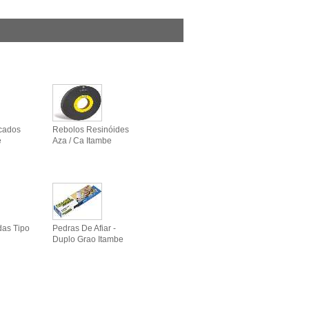
icados
Rebolos Resinóides
e
Aza / Ca Itambe
das Tipo
Pedras De Afiar -
Duplo Grao Itambe