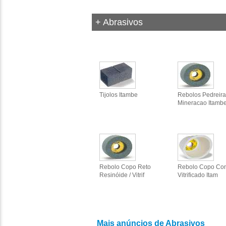
+ Abrasivos
Tijolos Itambe
Rebolos Pedreira
Mineracao Itamb
Rebolo Copo Reto
Rebolo Copo Con
Resinóide / Vitrif
Vitrificado Itam
Mais anúncios de Abrasivos