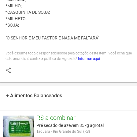
*MILHO;
*CASQUINHA DE SOJA;
*MILHETO:
*SOJA;
"O SENHOR É MEU PASTOR E NADA ME FALTARÁ"
Você assume toda a responsabilidade pela cotação deste item. Você acha que
este anúncio é contra a política de Agroads?
Informar aqui
+ Alimentos Balanceados
R$ a combinar
Pré secado de azevem 35kg agrotal
Taquara - Rio Grande do Sul (RS)