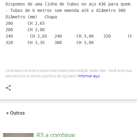
Dispomos de uma linha de tubos no aço A36 para quem b
- Tubos de 6 metros sem emenda até o diâmetro 380
Diâmetro (mm)
Chapa
200 
CH 2,65 
200 
CH 3,00 
240 
 CH 2,65 
  240 
CH 3,00 
   320 
 CH 
320 
CH 3,35 
   380 
CH 3,00 
Você assume toda a responsabilidade pela cotação deste item. Você acha que
este anúncio é contra a política de Agroads?
Informar aqui
+ Outros
R$ a combinar