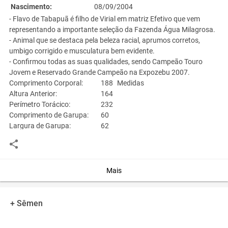
Nascimento:
08/09/2004
- Flavo de Tabapuã é filho de Virial em matriz Efetivo que vem
representando a importante seleção da Fazenda Água Milagrosa.
- Animal que se destaca pela beleza racial, aprumos corretos,
umbigo corrigido e musculatura bem evidente.
- Confirmou todas as suas qualidades, sendo Campeão Touro
Jovem e Reservado Grande Campeão na Expozebu 2007.
Comprimento Corporal:
188
Medidas
Altura Anterior:
164
Perímetro Torácico:
232
Comprimento de Garupa:
60
Largura de Garupa:
62
Altura Posterior:
170
Circunferência Escrotal:
42
Peso: 1.000 Kg em coleta.
Mais
Ustrel
de
TAB.
+ Sêmen
(3228)
Dimossauro