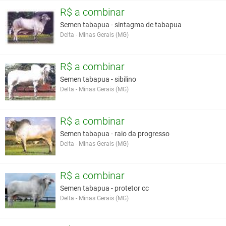
de TAB.
R$ a combinar
(1368)
Semen tabapua - sintagma de tabapua
Impia
Delta - Minas Gerais (MG)
(336)
Iluminismo
de TAB.
R$ a combinar
(1206)
Realizador
Semen tabapua - sibilino
de TAB.
Delta - Minas Gerais (MG)
(2260)
Beliscada de
R$ a combinar
TAB. (C 1631)
Sacha de
Semen tabapua - raio da progresso
TAB. (A
Delta - Minas Gerais (MG)
5914)
Virial de TAB. (TABA R
R$ a combinar
2132)
Ubirite de
Semen tabapua - protetor cc
TAB.
Delta - Minas Gerais (MG)
(2727)
Castiçal de TAB.