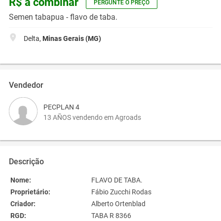
R$ a combinar
PERGUNTE O PREÇO
Semen tabapua - flavo de taba.
Delta,
Minas Gerais (MG)
Vendedor
PECPLAN 4
13 AÑOS vendendo em Agroads
Descrição
Nome:
FLAVO DE TABA.
Proprietário:
Fábio Zucchi Rodas
Criador:
Alberto Ortenblad
RGD:
TABA R 8366