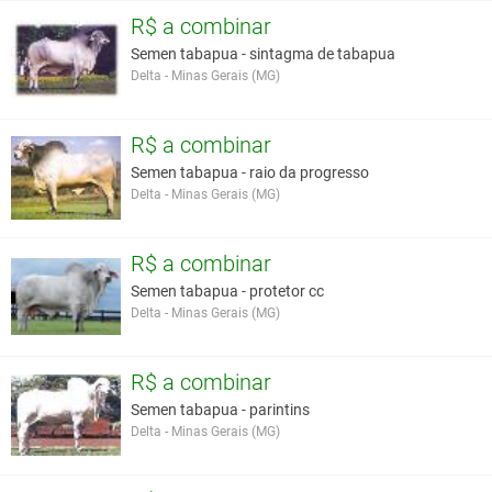
Largura de Garupa:
59
R$ a combinar
Altura Posterior:
157
Semen tabapua - sintagma de tabapua
Circunferência
49
Delta - Minas Gerais (MG)
Escrotal:
ESCARAVELHO
TOTAL DE TAB.
R$ a combinar
MAMA DE
TAB.
Semen tabapua - raio da progresso
FAROFEIRO DE TAB.
Delta - Minas Gerais (MG)
GENIAL
SEMELHANTE
R$ a combinar
DE TAB.
ABIEIRA DE TAB.
Semen tabapua - protetor cc
LATINO
Delta - Minas Gerais (MG)
TAVERNA DE
TAB.
R$ a combinar
SIBILINO
REALIZADOR DE TAB
Semen tabapua - parintins
ACARINO DE
Delta - Minas Gerais (MG)
TAB
EFETIVO DE TAB