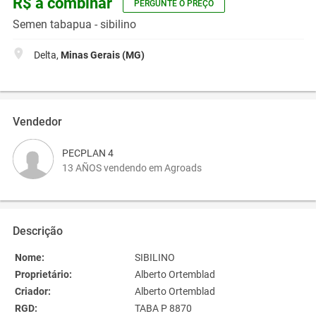
R$ a combinar
PERGUNTE O PREÇO
Semen tabapua - sibilino
Delta,
Minas Gerais (MG)
Vendedor
PECPLAN 4
13 AÑOS vendendo em Agroads
Descrição
Nome:
SIBILINO
Proprietário:
Alberto Ortemblad
Criador:
Alberto Ortemblad
RGD:
TABA P 8870