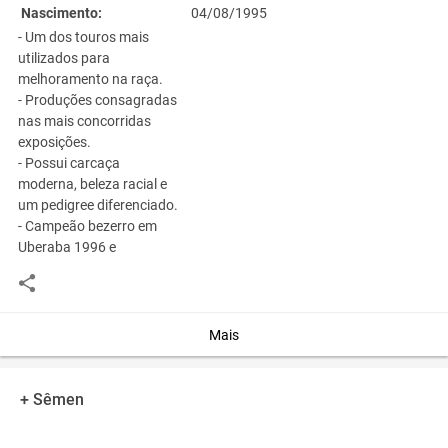
Nascimento:
04/08/1995
- Um dos touros mais
utilizados para
melhoramento na raça.
- Produções consagradas
nas mais concorridas
exposições.
- Possui carcaça
moderna, beleza racial e
um pedigree diferenciado.
- Campeão bezerro em
Uberaba 1996 e
Campeão Touro Jovem
em Uberaba 1998.
Medidas
Comprimento
Mais
179
Corporal:
Altura Anterior:
151
Perímetro Torácico:
217
+ Sêmen
Comprimento de
57
Garupa: