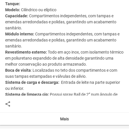
Tanque:
Modelo:
Cilíndrico ou elíptico
Capacidade:
Compartimentos independentes, com tampas e
emendas arredondadas e polidas, garantindo um acabamento
sanitário.
Módulo interno:
Compartimentos independentes, com tampas e
emendas arredondadas e polidas, garantindo um acabamento
sanitário.
Revestimento externo:
Todo em aço inox, com isolamento térmico
em poliuretano expandido de alta densidade garantindo uma
melhor conservação ao produto armazenado.
Boca de visita
: Localizadas no teto dos compartimentos e com
suas tampas estampadas e válvulas de alívio.
Sistema de carga e descarga:
Entrada de leite na parte superior
ou inferior.
Sistema de limpeza cip:
Possui spray Ball de 2” num ângulo de
360 graus, com tubulação interligando os compartimentos e
válvulas e conexões em aço inox.
Plataforma inferior:
Com base de sustentação fabricada em viga
e perfil enrijecidos, tendo berços de apoio laminados revestidos
Mais
com borrachas que protegem contra choque e vibrações, tendo em