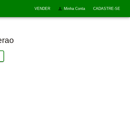
VENDER
Minha Conta
CADASTRE-SE
erao