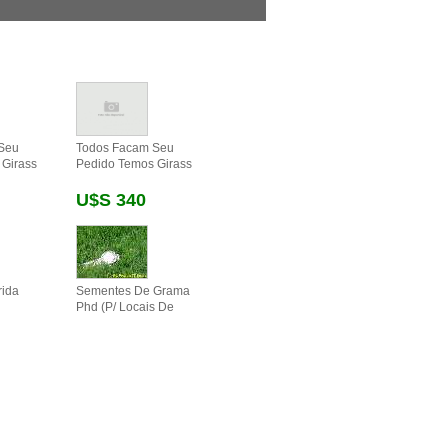
Seu
Todos Facam Seu
 Girass
Pedido Temos Girass
U$s 340
rida
Sementes De Grama
Phd (p/ Locais De