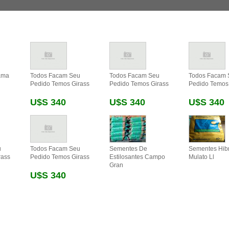
ama
Todos Facam Seu
Todos Facam Seu
Todos Facam 
Pedido Temos Girass
Pedido Temos Girass
Pedido Temos
U$s 340
U$s 340
U$s 340
u
Todos Facam Seu
Sementes De
Sementes Hib
rass
Pedido Temos Girass
Estilosantes Campo
Mulato Ll
Gran
U$s 340