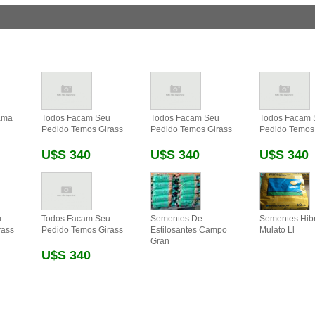
ama
Todos Facam Seu
Todos Facam Seu
Todos Facam 
Pedido Temos Girass
Pedido Temos Girass
Pedido Temos
U$s 340
U$s 340
U$s 340
u
Todos Facam Seu
Sementes De
Sementes Hib
rass
Pedido Temos Girass
Estilosantes Campo
Mulato Ll
Gran
U$s 340