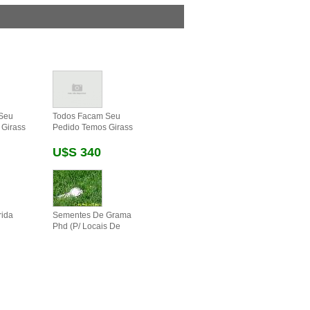
Seu
Todos Facam Seu
 Girass
Pedido Temos Girass
U$s 340
rida
Sementes De Grama
Phd (p/ Locais De