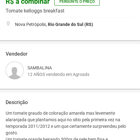
R$ a combinar
PERGUNTE O PREÇO
Tomate kelloggs breakfast
Nova Petrópolis,
Rio Grande do Sul (RS)
Vendedor
SAMBALINA
12 AÑOS vendendo em Agroads
Descrição
Um tomate graudo de coloração amarela mas levemente
alaranjada que plantamos aqui no sitio pela primeira vez na
temporada 2011/2012 e um que certamente surpreendeu pelo
gosto.
Um tomate grande beirando 500gr de pele bem fina e