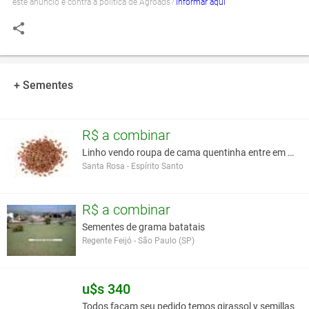
este anúncio é contra a política de Agroads?
Informar aqui
+ Sementes
R$ a combinar
Linho vendo roupa de cama quentinha entre em conta
Santa Rosa - Espírito Santo
R$ a combinar
Sementes de grama batatais
Regente Feijó - São Paulo (SP)
u$s 340
Todos facam seu pedido temos girassol y semillas