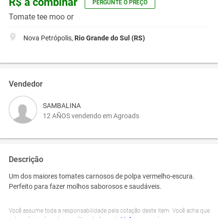
R$ a combinar
PERGUNTE O PREÇO
Tomate tee moo or
Nova Petrópolis,
Rio Grande do Sul (RS)
Vendedor
SAMBALINA
12 AÑOS vendendo em Agroads
Descrição
Um dos maiores tomates carnosos de polpa vermelho-escura.
Perfeito para fazer molhos saborosos e saudáveis.
Você assume toda a responsabilidade pela cotação deste item. Você acha que