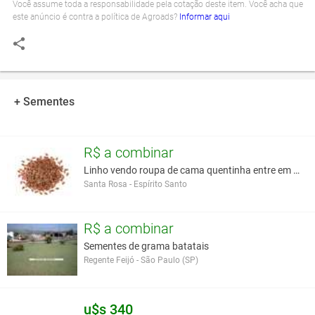
Você assume toda a responsabilidade pela cotação deste item. Você acha que
este anúncio é contra a política de Agroads?
Informar aqui
+ Sementes
R$ a combinar
Linho vendo roupa de cama quentinha entre em conta
Santa Rosa - Espírito Santo
R$ a combinar
Sementes de grama batatais
Regente Feijó - São Paulo (SP)
u$s 340