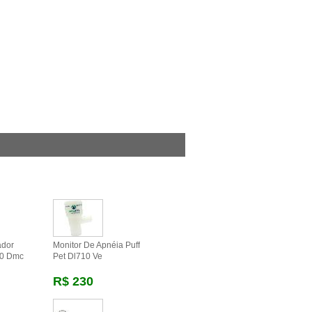
ador
Monitor De Apnéia Puff
00 Dmc
Pet Dl710 Ve
R$ 230