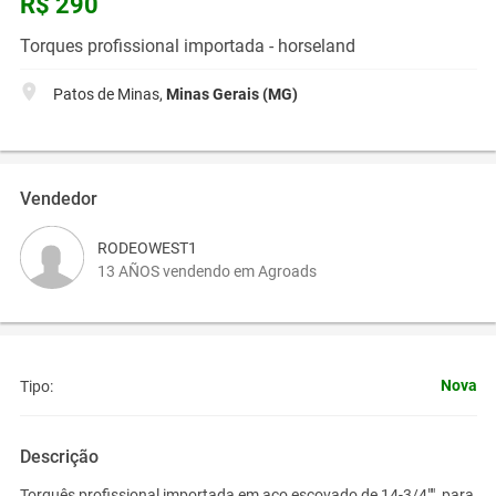
R$ 290
Torques profissional importada - horseland
Patos de Minas,
Minas Gerais (MG)
Vendedor
RODEOWEST1
13 AÑOS vendendo em Agroads
Nova
Tipo:
Descrição
Torquês profissional importada em aço escovado de 14-3/4"", para