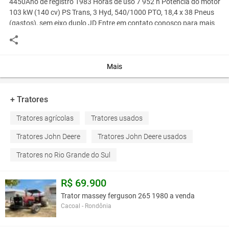
4450Ano de registro 1983 Horas de uso 7 952 h Potência do motor
103 kW (140 cv) PS Trans, 3 Hyd, 540/1000 PTO, 18,4 x 38 Pneus
(gastos), sem eixo duplo JD Entre em contato conosco para mais
detalhes
Oferecido um trator muito bonito e bem conservado John Deere
4450
Ano de registro 1983
Mais
Horas de uso 7 952 h
Potência do motor 103 kW (140 cv)
PS Trans, 3 Hyd, 540/1000 PTO, 18,4 x 38 Pneus (gastos), sem
+ Tratores
eixo duplo JD
Tratores agrícolas
Tratores usados
Entre em contato conosco para mais detalhes
Tratores John Deere
Tratores John Deere usados
Você assume toda a responsabilidade pela cotação deste item. Você acha que
este anúncio é contra a política de Agroads?
Tratores no Rio Grande do Sul
Informar aqui
R$ 69.900
Trator massey ferguson 265 1980 a venda
Cacoal - Rondônia