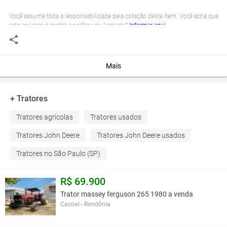
Você assume toda a responsabilidade pela cotação deste item. Você acha que
este anúncio é contra a política de Agroads?
Informar aqui
Mais
+ Tratores
Tratores agrícolas
Tratores usados
Tratores John Deere
Tratores John Deere usados
Tratores no São Paulo (SP)
R$ 69.900
Trator massey ferguson 265 1980 a venda
Cacoal - Rondônia